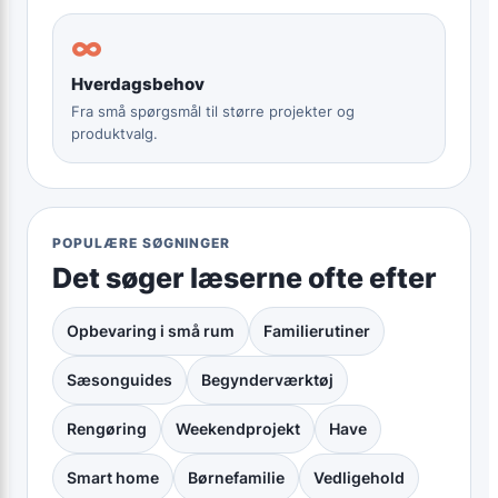
∞
Hverdagsbehov
Fra små spørgsmål til større projekter og
produktvalg.
POPULÆRE SØGNINGER
Det søger læserne ofte efter
Opbevaring i små rum
Familierutiner
Sæsonguides
Begynderværktøj
Rengøring
Weekendprojekt
Have
Smart home
Børnefamilie
Vedligehold