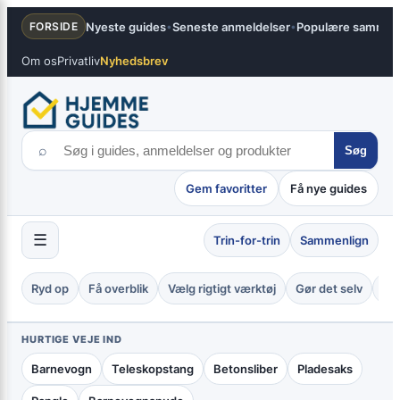
Spring
×
Nyeste guides
Seneste anmeldelser
Populære sammenl
FORSIDE
•
•
til
indhold
Om os
Privatliv
Nyhedsbrev
⌕
Søg
Gem favoritter
Få nye guides
☰
Trin-for-trin
Sammenlign
Ryd op
Få overblik
Vælg rigtigt værktøj
Gør det selv
Tje
HURTIGE VEJE IND
Barnevogn
Teleskopstang
Betonsliber
Pladesaks