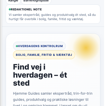
Rangle
Barnevognspude
REDAKTIONEL NOTE
Vi samler ekspertråd, guides og produktvalg ét sted, så du
hurtigt får overblik i bolig, familie, fritid og værktøj.
HVERDAGENS KONTROLRUM
BOLIG, FAMILIE, FRITID & VÆRKTØJ
Find vej i
hverdagen – ét
sted
Hjemme Guides samler ekspertråd, trin-for-trin
guides, produktvalg og praktiske løsninger til
livet i og omkring hjemmet. Uanset om du vil