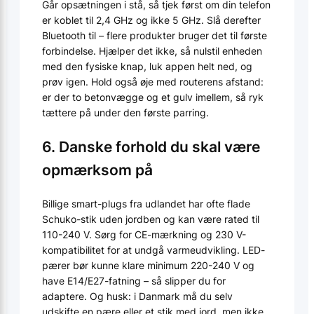
Går opsætningen i stå, så tjek først om din telefon
er koblet til 2,4 GHz og ikke 5 GHz. Slå derefter
Bluetooth til – flere produkter bruger det til første
forbindelse. Hjælper det ikke, så nulstil enheden
med den fysiske knap, luk appen helt ned, og
prøv igen. Hold også øje med routerens afstand:
er der to betonvægge og et gulv imellem, så ryk
tættere på under den første parring.
6. Danske forhold du skal være
opmærksom på
Billige smart-plugs fra udlandet har ofte flade
Schuko-stik uden jordben og kan være rated til
110-240 V. Sørg for CE-mærkning og 230 V-
kompatibilitet for at undgå varmeudvikling. LED-
pærer bør kunne klare minimum 220-240 V og
have E14/E27-fatning – så slipper du for
adaptere. Og husk: i Danmark må du selv
udskifte en pære eller et stik med jord, men ikke