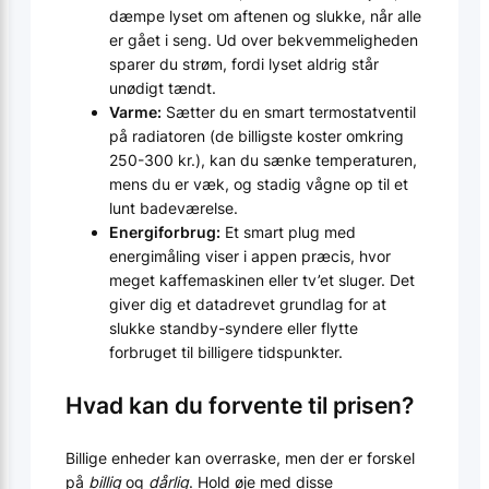
dæmpe lyset om aftenen og slukke, når alle
er gået i seng. Ud over bekvemmeligheden
sparer du strøm, fordi lyset aldrig står
unødigt tændt.
Varme:
Sætter du en smart termostatventil
på radiatoren (de billigste koster omkring
250-300 kr.), kan du sænke temperaturen,
mens du er væk, og stadig vågne op til et
lunt badeværelse.
Energiforbrug:
Et smart plug med
energimåling viser i appen præcis, hvor
meget kaffemaskinen eller tv’et sluger. Det
giver dig et datadrevet grundlag for at
slukke standby-syndere eller flytte
forbruget til billigere tidspunkter.
Hvad kan du forvente til prisen?
Billige enheder kan overraske, men der er forskel
på
billig
og
dårlig
. Hold øje med disse