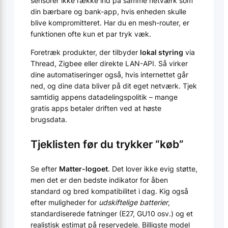
sensorer ikke række ind på samme netværk som
din bærbare og bank-app, hvis enheden skulle
blive kompromitteret. Har du en mesh-router, er
funktionen ofte kun et par tryk væk.
Foretræk produkter, der tilbyder
lokal styring
via
Thread, Zigbee eller direkte LAN-API. Så virker
dine automatiseringer også, hvis internettet går
ned, og dine data bliver på dit eget netværk. Tjek
samtidig appens datadelingspolitik – mange
gratis apps betaler driften ved at høste
brugsdata.
Tjeklisten før du trykker “køb”
Se efter
Matter-logoet
. Det lover ikke evig støtte,
men det er den bedste indikator for åben
standard og bred kompatibilitet i dag. Kig også
efter muligheder for
udskiftelige batterier
,
standardiserede fatninger (E27, GU10 osv.) og et
realistisk estimat på reservedele. Billigste model