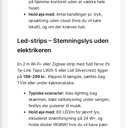
på hjemme-kontoret uden at vække hele
huset.
Hold øje med:
Antal handlinger pr. tryk,
opsætning uden cloud (hvis du vil køre
lokalt), og om der kræves hub.
Led-strips – Stemningslys uden
elektrikeren
En 2 m Wi-Fi- eller Zigbee-strip med fuld farve (fx
Tp-Link Tapo L900-5 eller Lidl Silvercrest) ligger
på
199-299 kr.
. Klippes til længde, sættes bag
TV’et eller under køkken­skabe.
Typiske scenarier:
bias-lighting bag
skærmen, blød natbelysning under sengen,
festlys der pulserer til musik.
Hold øje med:
60 LED/m for jævnt lys,
inkluderet strømforsyning på 24 W+, og
hvide dioder (RGBW) hvis du vil have pæn