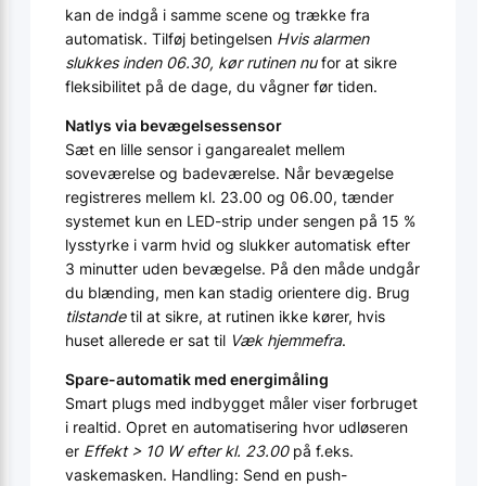
kan de indgå i samme scene og trække fra
automatisk. Tilføj betingelsen
Hvis alarmen
slukkes inden 06.30, kør rutinen nu
for at sikre
fleksibilitet på de dage, du vågner før tiden.
Natlys via bevægelsessensor
Sæt en lille sensor i gangarealet mellem
soveværelse og badeværelse. Når bevægelse
registreres mellem kl. 23.00 og 06.00, tænder
systemet kun en LED-strip under sengen på 15 %
lysstyrke i varm hvid og slukker automatisk efter
3 minutter uden bevægelse. På den måde undgår
du blænding, men kan stadig orientere dig. Brug
tilstande
til at sikre, at rutinen ikke kører, hvis
huset allerede er sat til
Væk hjemmefra
.
Spare-automatik med energimåling
Smart plugs med indbygget måler viser forbruget
i realtid. Opret en automatisering hvor udløseren
er
Effekt > 10 W efter kl. 23.00
på f.eks.
vaskemasken. Handling: Send en push-