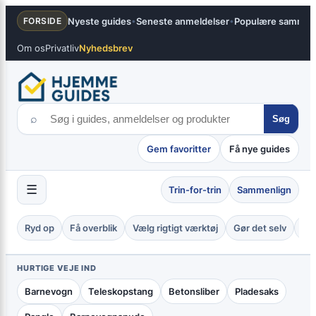
Spring
×
Nyeste guides
Seneste anmeldelser
Populære sammenl
FORSIDE
•
•
til
indhold
Om os
Privatliv
Nyhedsbrev
⌕
Søg
Gem favoritter
Få nye guides
☰
Trin-for-trin
Sammenlign
Ryd op
Få overblik
Vælg rigtigt værktøj
Gør det selv
Tje
HURTIGE VEJE IND
Barnevogn
Teleskopstang
Betonsliber
Pladesaks