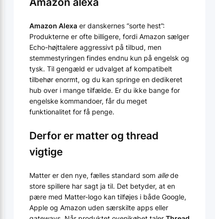
Amazon alexa
Amazon Alexa
er danskernes “sorte hest”:
Produkterne er ofte billigere, fordi Amazon sælger
Echo-højttalere aggressivt på tilbud, men
stemmestyringen findes endnu kun på engelsk og
tysk. Til gengæld er udvalget af kompatibelt
tilbehør enormt, og du kan springe en dedikeret
hub over i mange tilfælde. Er du ikke bange for
engelske kommandoer, får du meget
funktionalitet for få penge.
Derfor er matter og thread
vigtige
Matter er den nye, fælles standard som
alle
de
store spillere har sagt ja til. Det betyder, at en
pære med Matter-logo kan tilføjes i både Google,
Apple og Amazon uden særskilte apps eller
gateways. Når produktet ovenikøbet taler
Thread