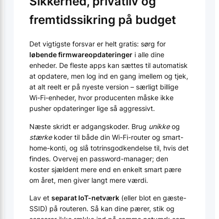
Sikkerhed, privatliv og
fremtidssikring på budget
Det vigtigste forsvar er helt gratis: sørg for
løbende firmwareopdateringer
i alle dine
enheder. De fleste apps kan sættes til automatisk
at opdatere, men log ind en gang imellem og tjek,
at alt reelt er på nyeste version – særligt billige
Wi-Fi-enheder, hvor producenten måske ikke
pusher opdateringer lige så aggressivt.
Næste skridt er adgangskoder. Brug
unikke
og
stærke
koder til både din Wi-Fi-router og smart-
home-konti, og slå totrinsgodkendelse til, hvis det
findes. Overvej en password-manager; den
koster sjældent mere end en enkelt smart pære
om året, men giver langt mere værdi.
Lav et
separat IoT-netværk
(eller blot en gæste-
SSID) på routeren. Så kan dine pærer, stik og