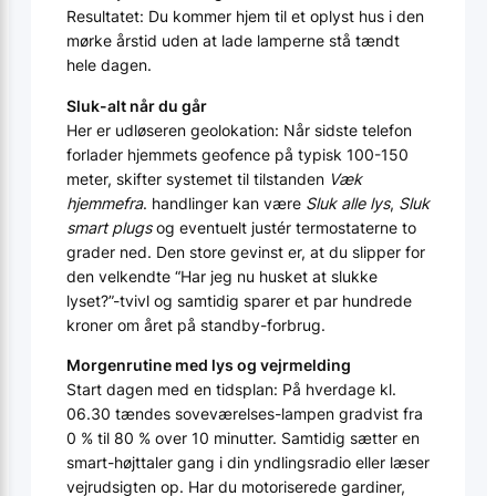
Resultatet: Du kommer hjem til et oplyst hus i den
mørke årstid uden at lade lamperne stå tændt
hele dagen.
Sluk-alt når du går
Her er udløseren geolokation: Når sidste telefon
forlader hjemmets geofence på typisk 100-150
meter, skifter systemet til tilstanden
Væk
hjemmefra
. handlinger kan være
Sluk alle lys
,
Sluk
smart plugs
og eventuelt justér termostaterne to
grader ned. Den store gevinst er, at du slipper for
den velkendte “Har jeg nu husket at slukke
lyset?”-tvivl og samtidig sparer et par hundrede
kroner om året på standby-forbrug.
Morgenrutine med lys og vejrmelding
Start dagen med en tidsplan: På hverdage kl.
06.30 tændes soveværelses-lampen gradvist fra
0 % til 80 % over 10 minutter. Samtidig sætter en
smart-højttaler gang i din yndlingsradio eller læser
vejrudsigten op. Har du motoriserede gardiner,