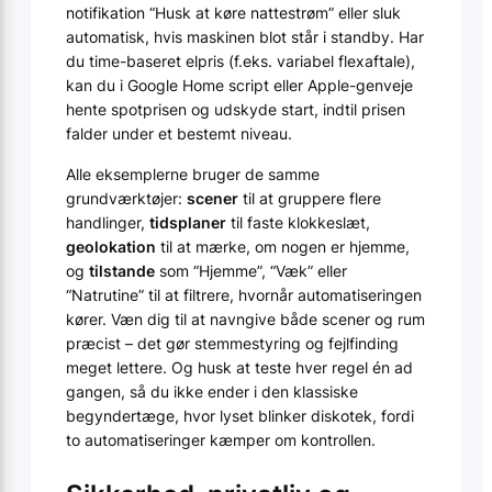
notifikation “Husk at køre nattestrøm” eller sluk
automatisk, hvis maskinen blot står i standby. Har
du time-baseret elpris (f.eks. variabel flexaftale),
kan du i Google Home script eller Apple-genveje
hente spotprisen og udskyde start, indtil prisen
falder under et bestemt niveau.
Alle eksemplerne bruger de samme
grundværktøjer:
scener
til at gruppere flere
handlinger,
tidsplaner
til faste klokkeslæt,
geolokation
til at mærke, om nogen er hjemme,
og
tilstande
som “Hjemme”, “Væk” eller
“Natrutine” til at filtrere, hvornår automatiseringen
kører. Væn dig til at navngive både scener og rum
præcist – det gør stemmestyring og fejlfinding
meget lettere. Og husk at teste hver regel én ad
gangen, så du ikke ender i den klassiske
begyndertæge, hvor lyset blinker diskotek, fordi
to automatiseringer kæmper om kontrollen.