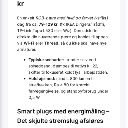
kr
En enkelt
RGB-pære med hvid og farvet lys
fås i
dag fra ca.
79-129 kr.
(fx IKEA Dirigera/Trådfri,
TP-Link Tapo L530 eller Wiz). Den udskifter
direkte din nuværende pære og kobles til appen
via
Wi-Fi
eller
Thread
, så du ikke skal have nye
armaturer.
Typiske scenarier:
tænder selv ved
solnedgang, dæmpes til natlys kl. 22,
skifter til fokuseret koldt lys i arbejdstiden.
Hold øje med:
mindst 800 lumen til
stue/køkken, Ra > 80 for korrekt
farvegengivelse, og standby­forbrug under
0,5 W.
Smart plugs med energimåling –
Det skjulte strømslug afsløres