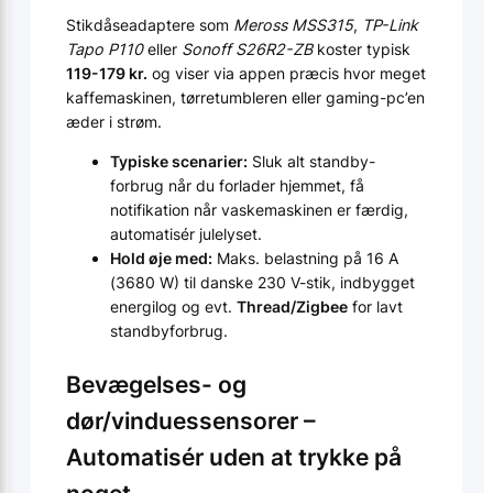
Stikdåse­adaptere som
Meross MSS315
,
TP-Link
Tapo P110
eller
Sonoff S26R2-ZB
koster typisk
119-179 kr.
og viser via appen præcis hvor meget
kaffemaskinen, tørretumbleren eller gaming-pc’en
æder i strøm.
Typiske scenarier:
Sluk alt standby-
forbrug når du forlader hjemmet, få
notifikation når vaskemaskinen er færdig,
automatisér julelyset.
Hold øje med:
Maks. belastning på 16 A
(3680 W) til danske 230 V-stik, indbygget
energilog og evt.
Thread/Zigbee
for lavt
standbyforbrug.
Bevægelses- og
dør/vinduessensorer –
Automatisér uden at trykke på