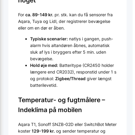
noget
For
ca. 89-149 kr.
pr. stk. kan du få sensorer fra
Aqara, Tuya og Lidl, der registrerer bevægelse
eller om en dør er åben.
Typiske scenarier:
natlys i gangen, push-
alarm hvis altandøren åbnes, automatisk
sluk af lys i bryggers efter 5 min. uden
bevægelse.
Hold øje med:
Batteritype (CR2450 holder
længere end CR2032), responstid under 1 s
og protokol:
Zigbee/Thread
giver længst
batterilevetid.
Temperatur- og fugtmålere –
Indeklima på mobilen
Aqara T1, Sonoff SNZB-02D eller SwitchBot Meter
koster
129-199 kr.
og sender temperatur og