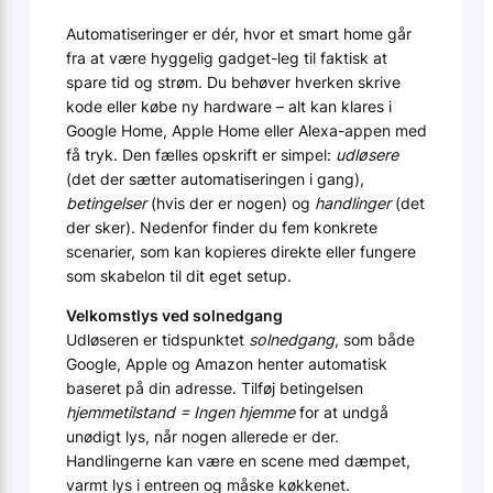
Automatiseringer er dér, hvor et smart home går
fra at være hyggelig gadget-leg til faktisk at
spare tid og strøm. Du behøver hverken skrive
kode eller købe ny hardware – alt kan klares i
Google Home, Apple Home eller Alexa-appen med
få tryk. Den fælles opskrift er simpel:
udløsere
(det der sætter automatiseringen i gang),
betingelser
(hvis der er nogen) og
handlinger
(det
der sker). Nedenfor finder du fem konkrete
scenarier, som kan kopieres direkte eller fungere
som skabelon til dit eget setup.
Velkomstlys ved solnedgang
Udløseren er tidspunktet
solnedgang
, som både
Google, Apple og Amazon henter automatisk
baseret på din adresse. Tilføj betingelsen
hjemmetilstand = Ingen hjemme
for at undgå
unødigt lys, når nogen allerede er der.
Handlingerne kan være en scene med dæmpet,
varmt lys i entreen og måske køkkenet.