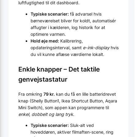
luftfugtighed til dit dashboard.
Typiske scenarier:
få advarsel hvis
børneværelset bliver for koldt, automatisér
affugter i kælderen, log historik for at
optimere varmen.
Hold øje med:
Kalibrering,
opdateringsinterval, samt
e-ink-display
hvis
du vil kunne aflæse værdierne lokalt.
Enkle knapper – Det taktile
genvejstastatur
Fra omkring
79 kr.
kan du få en lille batteri­drevet
knap (Shelly Button1, Ikea Shortcut Button, Aqara
Mini Switch), som appen kan programmere til
enkel, dobbelt og lang tryk
.
Typiske scenarier:
Sluk-alt ved
hoveddøren, aktiver filmaften-scene, ring