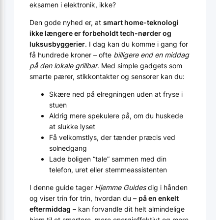
eksamen i elektronik, ikke?
Den gode nyhed er, at
smart home-teknologi
ikke længere er forbeholdt tech-nørder og
luksusbyggerier
. I dag kan du komme i gang for
få hundrede kroner – ofte
billigere end en middag
på den lokale grillbar
. Med simple gadgets som
smarte pærer, stikkontakter og sensorer kan du:
Skære ned på elregningen uden at fryse i
stuen
Aldrig mere spekulere på, om du huskede
at slukke lyset
Få velkomstlys, der tænder præcis ved
solnedgang
Lade boligen “tale” sammen med din
telefon, uret eller stemmeassistenten
I denne guide tager
Hjemme Guides
dig i hånden
og viser trin for trin, hvordan du –
på en enkelt
eftermiddag
– kan forvandle dit helt almindelige
hjem til et smartere, mere energieffektivt og mere