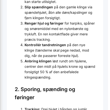
kan starte utilsigtet.
Slip spændingen
på den gamle klinge via
spændehjulet, åbn alle døre/kapslinger og
fjern klingen forsigtigt.
Rengør hjul og føringer
for harpiks, spåner
og smøremiddel med en nylonbørste og
trykluft. En ren kontaktflade giver mere
præcis tracking.
Kontrollér tandretningen
på den nye
klinge (tænderne skal pege nedad, mod
dig, når de passerer forreste hjul).
Anbring klingen
løst rundt om hjulene,
centrer den midt på hjulets krone og spænd
forsigtigt 50 % af den anbefalede
klingespænding.
2. Sporing, spænding og
føringer
Tracking:
Drej hjulet i hånden og justér