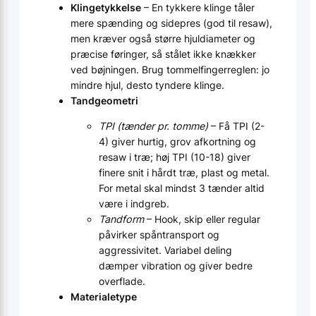
Klingetykkelse
– En tykkere klinge tåler
mere spænding og sidepres (god til resaw),
men kræver også større hjuldiameter og
præcise føringer, så stålet ikke knækker
ved bøjningen. Brug tommelfingerreglen: jo
mindre hjul, desto tyndere klinge.
Tandgeometri
TPI (tænder pr. tomme)
– Få TPI (2-
4) giver hurtig, grov afkortning og
resaw i træ; høj TPI (10-18) giver
finere snit i hårdt træ, plast og metal.
For metal skal mindst 3 tænder altid
være i indgreb.
Tandform
– Hook, skip eller regular
påvirker spåntransport og
aggressivitet. Variabel deling
dæmper vibration og giver bedre
overflade.
Materialetype