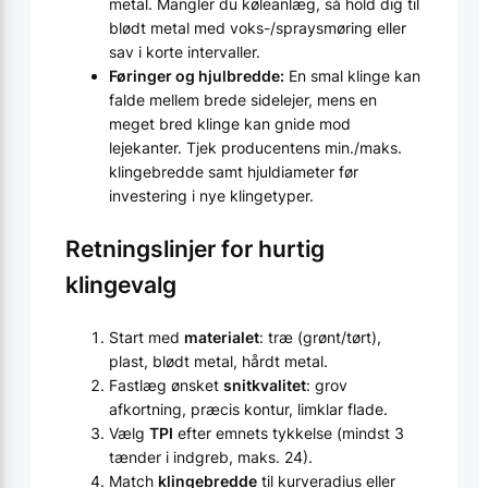
metal. Mangler du køleanlæg, så hold dig til
blødt metal med voks-/spraysmøring eller
sav i korte intervaller.
Føringer og hjulbredde:
En smal klinge kan
falde mellem brede sidelejer, mens en
meget bred klinge kan gnide mod
lejekanter. Tjek producentens min./maks.
klingebredde samt hjuldiameter før
investering i nye klingetyper.
Retningslinjer for hurtig
klingevalg
Start med
materialet
: træ (grønt/tørt),
plast, blødt metal, hårdt metal.
Fastlæg ønsket
snitkvalitet
: grov
afkortning, præcis kontur, limklar flade.
Vælg
TPI
efter emnets tykkelse (mindst 3
tænder i indgreb, maks. 24).
Match
klingebredde
til kurveradius eller