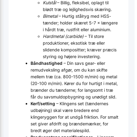
Kulstål
– Billig, fleksibel, oplagt til
blødt træ og lejligheds­vis skæring.
Bimetal
– Hurtig stålryg med HSS-
tænder; holder skæret 5-7 × længere
i hårdt træ, rustfrit eller aluminium.
Hardmetal (carbide)
– Til store
produktioner, eksotisk træ eller
slidende kompositter; kræver præcis
styring og højere investering.
Båndhastighed
– Din savs gear- eller
remudveksling afgør, om du kan skifte
mellem træ (ca. 800-1500 m/min) og metal
(20-100 m/min). Kører du for hurtigt i metal,
brænder du tænderne; for langsomt i træ
får du savsmuldopbygning og unødigt slid.
Kerf/setting
– Klingens set (tændernes
udbøjning) skal være bredere end
klingeryggen for at undgå friktion. For smalt
set giver afdrift og brændemærker, for
bredt øger det materialespild.