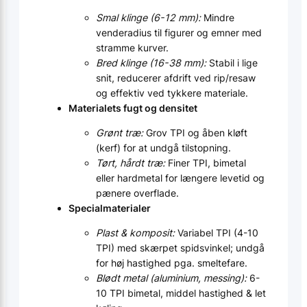
Smal klinge (6-12 mm):
Mindre
vende­radius til figurer og emner med
stramme kurver.
Bred klinge (16-38 mm):
Stabil i lige
snit, reducerer afdrift ved rip/resaw
og effektiv ved tykkere materiale.
Materialets fugt og densitet
Grønt træ:
Grov TPI og åben kløft
(kerf) for at undgå tilstopning.
Tørt, hårdt træ:
Finer TPI, bimetal
eller hardmetal for længere levetid og
pænere overflade.
Specialmaterialer
Plast & komposit:
Variabel TPI (4-10
TPI) med skærpet spidsvinkel; undgå
for høj hastighed pga. smelte­fare.
Blødt metal (aluminium, messing):
6-
10 TPI bimetal, middel hastighed & let