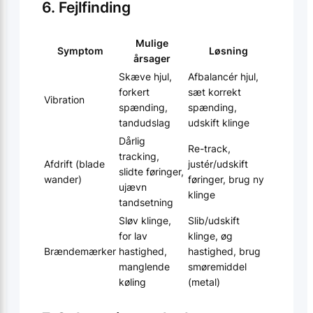
6. Fejlfinding
Mulige
Symptom
Løsning
årsager
Skæve hjul,
Afbalancér hjul,
forkert
sæt korrekt
Vibration
spænding,
spænding,
tandudslag
udskift klinge
Dårlig
Re-track,
tracking,
Afdrift (blade
justér/udskift
slidte føringer,
wander)
føringer, brug ny
ujævn
klinge
tandsetning
Sløv klinge,
Slib/udskift
for lav
klinge, øg
Brændemærker
hastighed,
hastighed, brug
manglende
smøremiddel
køling
(metal)