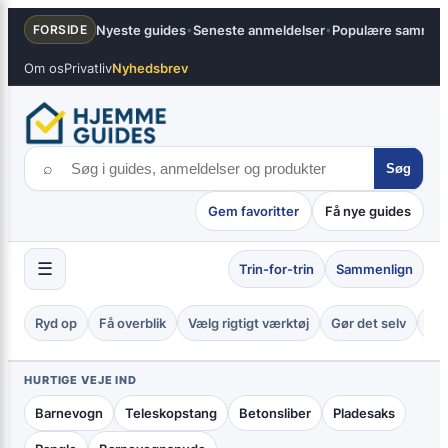
Spring
×
Nyeste guides
Seneste anmeldelser
Populære sammenl
FORSIDE
•
•
til
indhold
Om os
Privatliv
Nyhedsbrev
⌕
Søg
Gem favoritter
Få nye guides
☰
Trin-for-trin
Sammenlign
Ryd op
Få overblik
Vælg rigtigt værktøj
Gør det selv
Tje
HURTIGE VEJE IND
Barnevogn
Teleskopstang
Betonsliber
Pladesaks