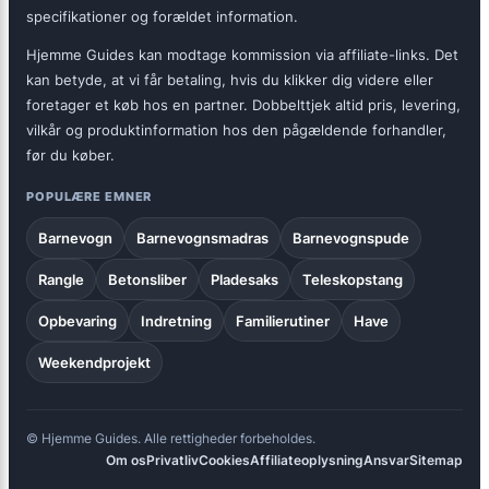
specifikationer og forældet information.
Hjemme Guides kan modtage kommission via affiliate-links. Det
kan betyde, at vi får betaling, hvis du klikker dig videre eller
foretager et køb hos en partner. Dobbelttjek altid pris, levering,
vilkår og produktinformation hos den pågældende forhandler,
før du køber.
POPULÆRE EMNER
Barnevogn
Barnevognsmadras
Barnevognspude
Rangle
Betonsliber
Pladesaks
Teleskopstang
Opbevaring
Indretning
Familierutiner
Have
Weekendprojekt
© Hjemme Guides. Alle rettigheder forbeholdes.
Om os
Privatliv
Cookies
Affiliateoplysning
Ansvar
Sitemap