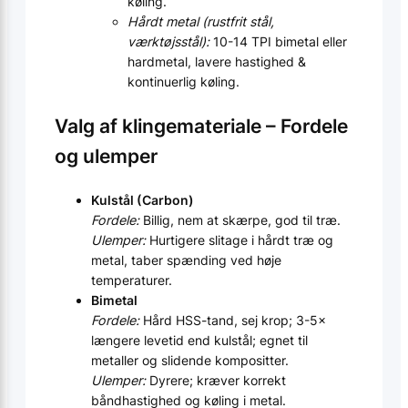
køling.
Hårdt metal (rustfrit stål,
værktøjsstål):
10-14 TPI bimetal eller
hardmetal, lavere hastighed &
kontinuerlig køling.
Valg af klingemateriale – Fordele
og ulemper
Kulstål (Carbon)
Fordele:
Billig, nem at skærpe, god til træ.
Ulemper:
Hurtigere slitage i hårdt træ og
metal, taber spænding ved høje
temperaturer.
Bimetal
Fordele:
Hård HSS-tand, sej krop; 3-5×
længere levetid end kulstål; egnet til
metaller og slidende kompositter.
Ulemper:
Dyrere; kræver korrekt
båndhastighed og køling i metal.