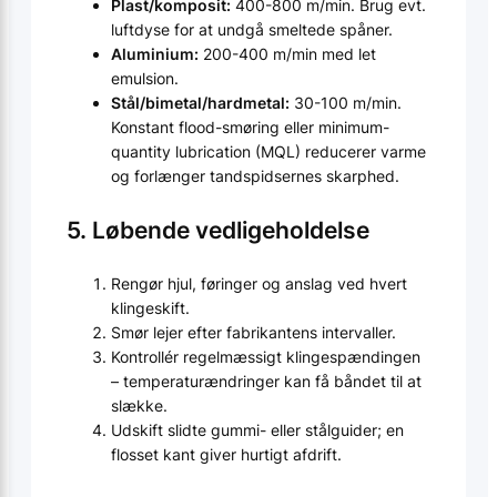
Plast/komposit:
400-800 m/min. Brug evt.
luftdyse for at undgå smeltede spåner.
Aluminium:
200-400 m/min med let
emulsion.
Stål/bimetal/hardmetal:
30-100 m/min.
Konstant flood-smøring eller minimum-
quantity lubrication (MQL) reducerer varme
og forlænger tandspidsernes skarphed.
5. Løbende vedligeholdelse
Rengør hjul, føringer og anslag ved hvert
klingeskift.
Smør lejer efter fabrikantens intervaller.
Kontrollér regelmæssigt klingespændingen
– temperaturændringer kan få båndet til at
slække.
Udskift slidte gummi- eller stålguider; en
flosset kant giver hurtigt afdrift.