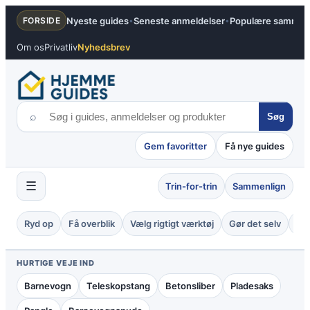
Spring
Nyeste guides
Seneste anmeldelser
Populære sammenl
FORSIDE
•
•
til
indhold
Om os
Privatliv
Nyhedsbrev
⌕
Søg
Gem favoritter
Få nye guides
☰
Trin-for-trin
Sammenlign
Ryd op
Få overblik
Vælg rigtigt værktøj
Gør det selv
Tje
HURTIGE VEJE IND
Barnevogn
Teleskopstang
Betonsliber
Pladesaks