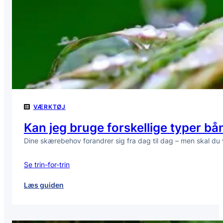
er
af
god
kvalitet?
VÆRKTØJ
Kan jeg bruge forskellige typer 
Dine skærebehov forandrer sig fra dag til dag – men skal du
Se trin-for-trin
:
Læs guiden
Kan
jeg
bruge