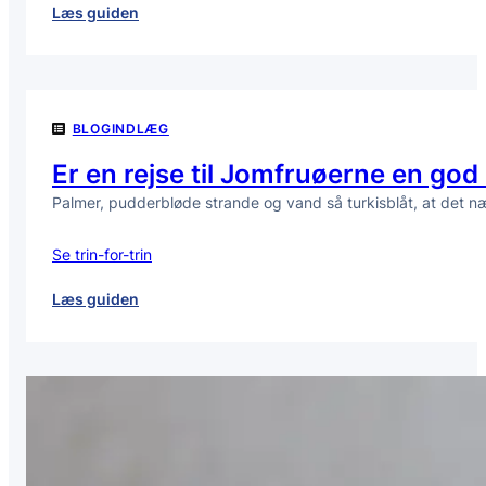
:
Læs guiden
Sådan
maler
du
vægge
BLOGINDLÆG
uden
striber:
Er en rejse til Jomfruøerne en god 
de
Palmer, pudderbløde strande og vand så turkisblåt, at det næ
bedste
teknikker
til
Se trin-for-trin
et
flot
:
Læs guiden
resultat
Er
en
rejse
til
Jomfruøerne
en
god