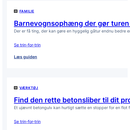
og
FAMILIE
blødt
på
Barnevognsophæng der gør turen 
farten
Der er få ting, der kan gøre en hyggelig gåtur endnu bedre 
Se trin-for-trin
:
Læs guiden
Barnevognsophæng
der
gør
turen
VÆRKTØJ
sjovere
Find den rette betonsliber til dit pr
Et ujævnt betongulv kan hurtigt sætte en stopper for en flot 
Se trin-for-trin