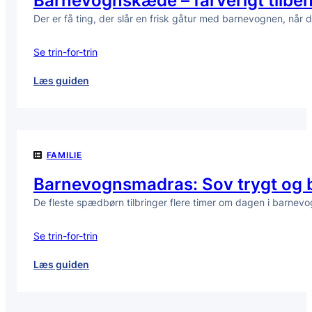
Barnevognskæde – farverigt tilbehø
baby
Der er få ting, der slår en frisk gåtur med barnevognen, når
Se trin-for-trin
:
Læs guiden
Barnevognskæde
–
farverigt
tilbehør
FAMILIE
til
rolige
Barnevognsmadras: Sov trygt og b
gåture
De fleste spædbørn tilbringer flere timer om dagen i barnevog
Se trin-for-trin
:
Læs guiden
Barnevognsmadras:
Sov
trygt