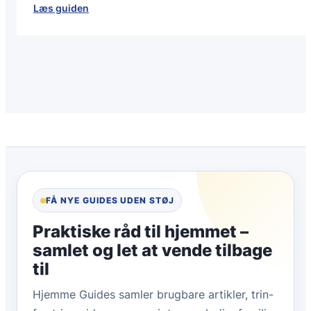
:
Læs guiden
Find
den
perfekte
teleskopstang
til
dit
næste
eventyr
FÅ NYE GUIDES UDEN STØJ
Praktiske råd til hjemmet –
samlet og let at vende tilbage
til
Hjemme Guides samler brugbare artikler, trin-