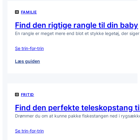
rigtige
FAMILIE
pladesaks
til
Find den rigtige rangle til din baby
dit
En rangle er meget mere end blot et stykke legetøj, der siger
metalarbejde
Se trin-for-trin
:
Læs guiden
Find
den
rigtige
rangle
FRITID
til
din
Find den perfekte teleskopstang ti
baby
Drømmer du om at kunne pakke fiskestangen ned i rygsækken,
Se trin-for-trin