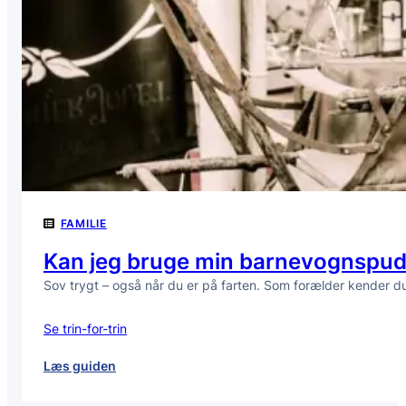
FAMILIE
Kan jeg bruge min barnevognspude
Sov trygt – også når du er på farten. Som forælder kender du
Se trin-for-trin
:
Læs guiden
Kan
jeg