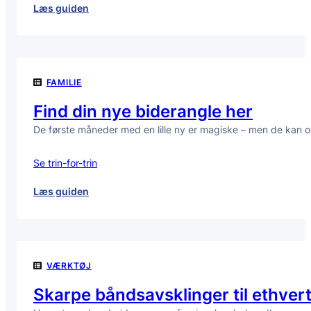
:
Læs guiden
Find
den
rette
betonsliber
FAMILIE
til
dit
Find din nye biderangle her
projekt
De første måneder med en lille ny er magiske – men de kan 
Se trin-for-trin
:
Læs guiden
Find
din
nye
biderangle
VÆRKTØJ
her
Skarpe båndsavsklinger til ethvert