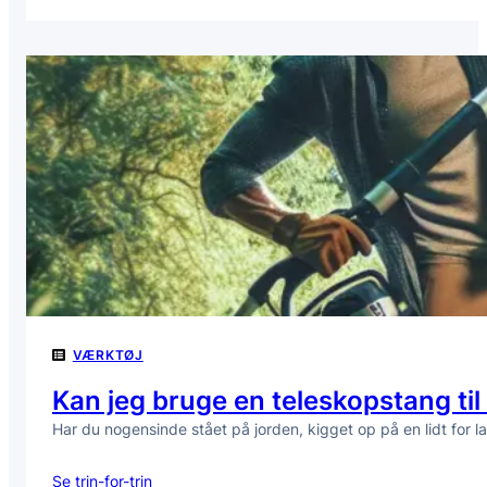
Kan
jeg
bruge
en
babyrangle
til
at
træne
mit
barns
motorik?
VÆRKTØJ
Kan jeg bruge en teleskopstang til
Har du nogensinde stået på jorden, kigget op på en lidt for
Se trin-for-trin