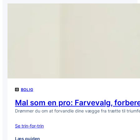
selv
lydisolering:
Få
ro
i
lejligheden
på
en
weekend
BOLIG
Mal som en pro: Farvevalg, forbered
Drømmer du om at forvandle dine vægge fra trætte til triumfe
Se trin-for-trin
:
Læs guiden