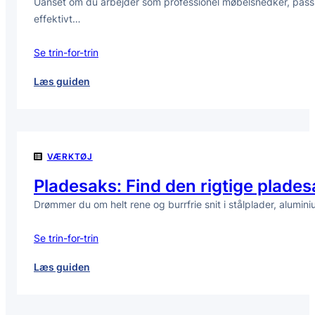
Uanset om du arbejder som professionel møbelsnedker, passion
effektivt…
Se trin-for-trin
:
Læs guiden
Skarpe
båndsavsklinger
til
ethvert
VÆRKTØJ
projekt
Pladesaks: Find den rigtige pladesa
Drømmer du om helt rene og burrfrie snit i stålplader, alumini
Se trin-for-trin
:
Læs guiden
Pladesaks:
Find
den