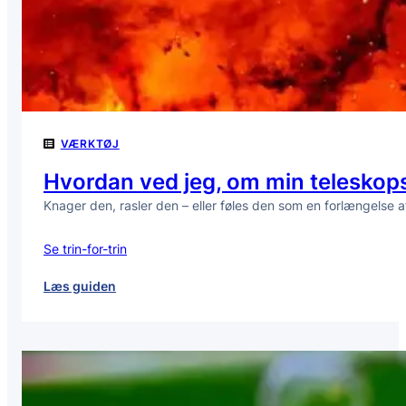
VÆRKTØJ
Hvordan ved jeg, om min teleskops
Knager den, rasler den – eller føles den som en forlængelse
Se trin-for-trin
:
Læs guiden
Hvordan
ved
jeg,
om
min
teleskopstang