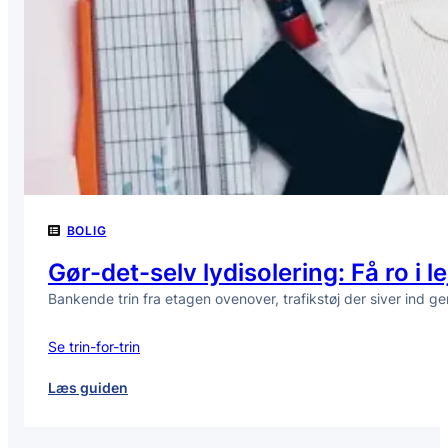
om
dagen
til
et
rent
hjem
BOLIG
Gør-det-selv lydisolering: Få ro i
Bankende trin fra etagen ovenover, trafikstøj der siver ind 
Se trin-for-trin
:
Læs guiden
Gør-
det-