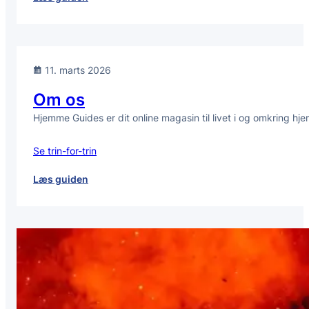
Mal
som
en
pro:
11. marts 2026
Farvevalg,
forberedelse
Om os
og
Hjemme Guides er dit online magasin til livet i og omkring hj
fejlfri
finish
Se trin-for-trin
:
Læs guiden
Om
os