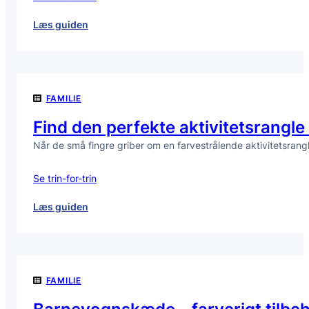
:
Læs guiden
Kan
jeg
bruge
en
FAMILIE
teleskopstang
til
Find den perfekte aktivitetsrangle 
at
Når de små fingre griber om en farvestrålende aktivitetsrangl
skære
høje
grene
Se trin-for-trin
af
mine
:
Læs guiden
træer?
Find
den
perfekte
aktivitetsrangle
FAMILIE
til
din