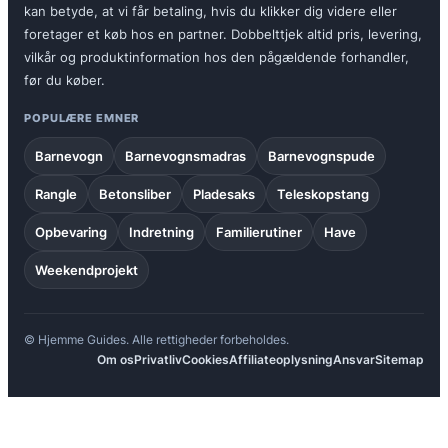
kan betyde, at vi får betaling, hvis du klikker dig videre eller
foretager et køb hos en partner. Dobbelttjek altid pris, levering,
vilkår og produktinformation hos den pågældende forhandler,
før du køber.
POPULÆRE EMNER
Barnevogn
Barnevognsmadras
Barnevognspude
Rangle
Betonsliber
Pladesaks
Teleskopstang
Opbevaring
Indretning
Familierutiner
Have
Weekendprojekt
© Hjemme Guides. Alle rettigheder forbeholdes.
Om os
Privatliv
Cookies
Affiliateoplysning
Ansvar
Sitemap