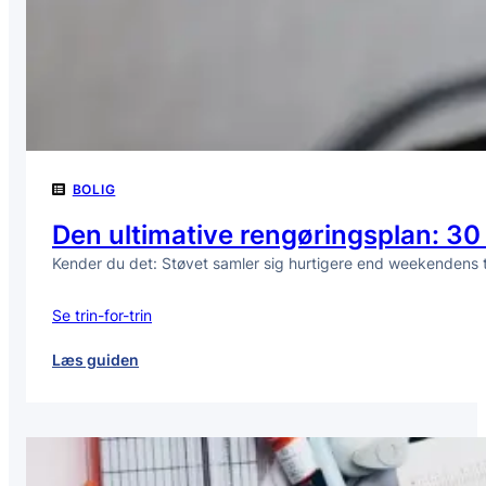
idé
for
børnefamilier?
BOLIG
Den ultimative rengøringsplan: 30 
Kender du det: Støvet samler sig hurtigere end weekendens 
Se trin-for-trin
:
Læs guiden
Den
ultimative
rengøringsplan:
30
minutter