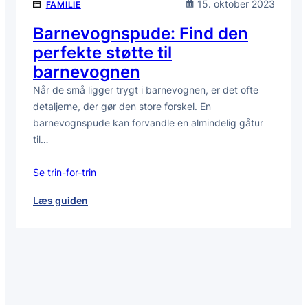
15. oktober 2023
FAMILIE
Barnevognspude: Find den
perfekte støtte til
barnevognen
Når de små ligger trygt i barnevognen, er det ofte
detaljerne, der gør den store forskel. En
barnevognspude kan forvandle en almindelig gåtur
til…
Se trin-for-trin
:
Læs guiden
Barnevognspude:
Find
den
perfekte
støtte
til
barnevognen