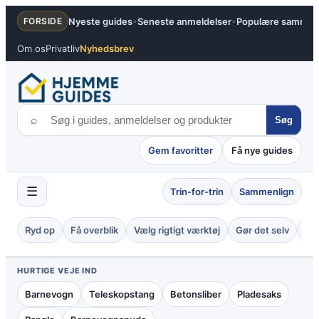
Spring
Nyeste guides
Seneste anmeldelser
Populære sammenl
FORSIDE
•
•
til
indhold
Om os
Privatliv
Nyhedsbrev
⌕
Søg
Gem favoritter
Få nye guides
☰
Trin-for-trin
Sammenlign
Ryd op
Få overblik
Vælg rigtigt værktøj
Gør det selv
Tje
HURTIGE VEJE IND
Barnevogn
Teleskopstang
Betonsliber
Pladesaks