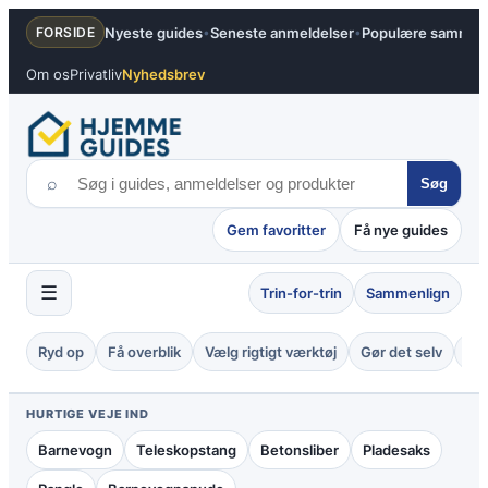
Spring
Nyeste guides
Seneste anmeldelser
Populære sammenl
FORSIDE
•
•
til
indhold
Om os
Privatliv
Nyhedsbrev
⌕
Søg
Gem favoritter
Få nye guides
☰
Trin-for-trin
Sammenlign
Ryd op
Få overblik
Vælg rigtigt værktøj
Gør det selv
Tje
HURTIGE VEJE IND
Barnevogn
Teleskopstang
Betonsliber
Pladesaks