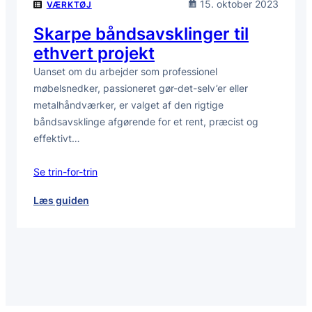
15. oktober 2023
VÆRKTØJ
Skarpe båndsavsklinger til
ethvert projekt
Uanset om du arbejder som professionel
møbelsnedker, passioneret gør-det-selv’er eller
metalhåndværker, er valget af den rigtige
båndsavsklinge afgørende for et rent, præcist og
effektivt…
Se trin-for-trin
:
Læs guiden
Skarpe
båndsavsklinger
til
ethvert
projekt