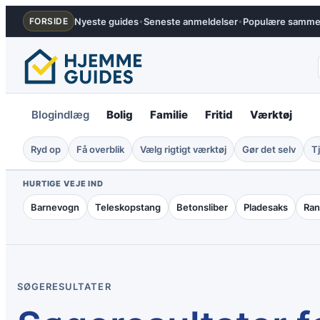
Spring
Nyeste guides
Seneste anmeldelser
Populære sammen
FORSIDE
•
•
til
indhold
Blogindlæg
Bolig
Familie
Fritid
Værktøj
Ryd op
Få overblik
Vælg rigtigt værktøj
Gør det selv
Tj
HURTIGE VEJE IND
Barnevogn
Teleskopstang
Betonsliber
Pladesaks
Ran
SØGERESULTATER