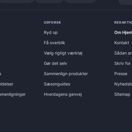
UDFORSK
REDAKTIO
Ryd op
Om Hjem
Få overblik
Kontakt
Vælg rigtigt værktøj
Sådan ar
Gør det selv
Skriv for
s
Sammenlign produkter
Presse
ldelser
Sæsonguides
Nyhedsb
menligninger
Hverdagens genvej
Sitemap