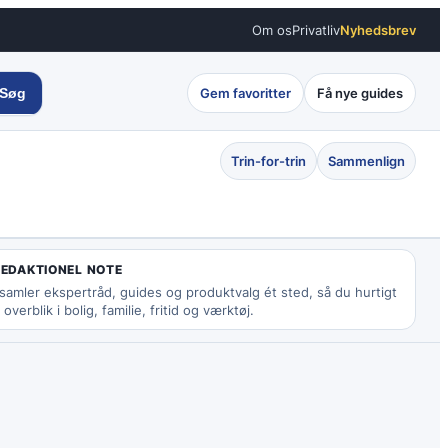
Om os
Privatliv
Nyhedsbrev
Søg
Gem favoritter
Få nye guides
Trin-for-trin
Sammenlign
REDAKTIONEL NOTE
 samler ekspertråd, guides og produktvalg ét sted, så du hurtigt
 overblik i bolig, familie, fritid og værktøj.