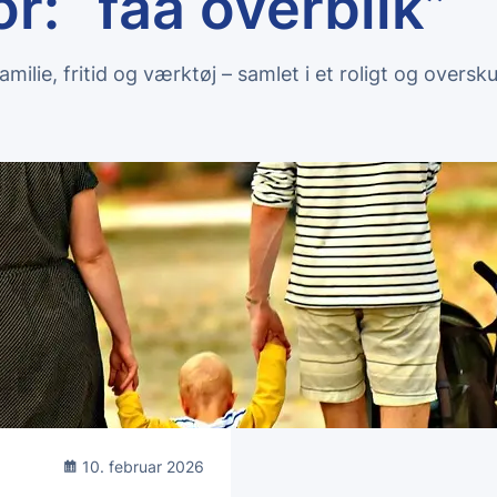
r: “faa overblik”
milie, fritid og værktøj – samlet i et roligt og oversk
10. februar 2026