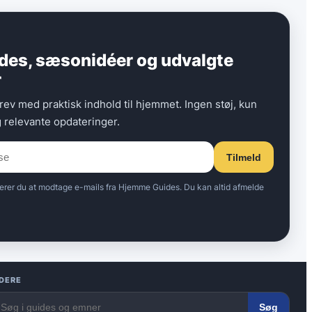
ides, sæsonidéer og udvalgte
r
rev med praktisk indhold til hjemmet. Ingen støj, kun
g relevante opdateringer.
Tilmeld
erer du at modtage e-mails fra Hjemme Guides. Du kan altid afmelde
IDERE
Søg