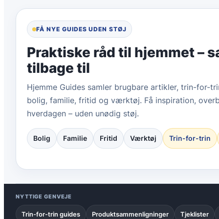
for
min
FÅ NYE GUIDES UDEN STØJ
baby
at
Praktiske råd til hjemmet – s
bruge?
tilbage til
Hjemme Guides samler brugbare artikler, trin-for-tr
bolig, familie, fritid og værktøj. Få inspiration, overb
hverdagen – uden unødig støj.
Bolig
Familie
Fritid
Værktøj
Trin-for-trin
NYTTIGE GENVEJE
Trin-for-trin guides
Produktsammenligninger
Tjeklister