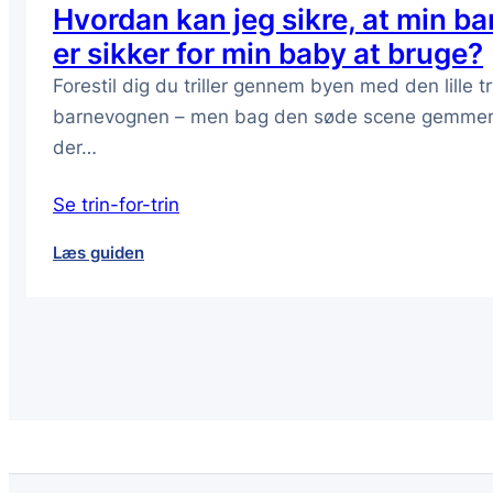
Hvordan kan jeg sikre, at min 
er sikker for min baby at bruge?
Forestil dig du triller gennem byen med den lille t
barnevognen – men bag den søde scene gemmer 
der…
Se trin-for-trin
:
Læs guiden
Hvordan
kan
jeg
sikre,
at
min
barnevognspude
er
sikker