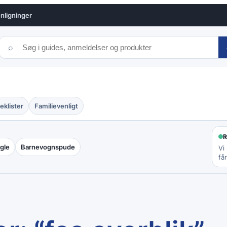
ligninger
⌕
eklister
Familievenligt
gle
Barnevognspude
Vi
får