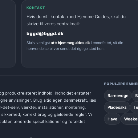
KONTAKT
Hvis du vil i kontakt med Hjemme Guides, skal du
skrive til vores centralmail:
bggd@bggd.dk
Skriv venligst
att: hjemmeguides.dk
i emnefeltet, så din
henvendelse bliver sendt det rigtige sted hen.
POPULÆRE EMNE
g produktrelateret indhold. Indholdet erstatter
Barnevogn
B
 egne anvisninger. Brug altid egen dømmekraft, læs
r-det-selv, værktøj, installationer, montering,
Pladesaks
Te
r sikkerhed, korrekt brug og gældende regler. Vi
Have
Weeken
odukter, ændrede specifikationer og forældet