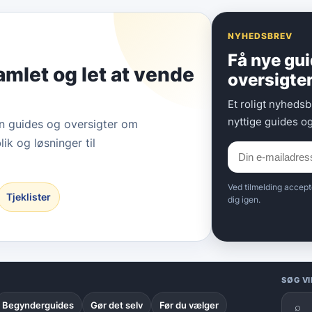
NYHEDSBREV
Få nye gu
amlet og let at vende
oversigte
Et roligt nyhedsb
nyttige guides o
in guides og oversigter om
lik og løsninger til
Ved tilmelding accept
Tjeklister
dig igen.
SØG V
Begynderguides
Gør det selv
Før du vælger
⌕