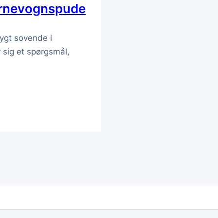
barnevognspude
rygt sovende i
sig et spørgsmål,